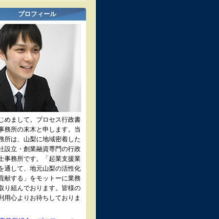
プロフィール
じめまして。プロセス行政書
事務所の末木と申します。当
務所は、山梨に地域密着した
社設立・創業融資専門の行政
士事務所です。「起業支援業
を通して、地元山梨の活性化
貢献する」をモットーに業務
取り組んでおります。皆様の
利用心よりお待ちしておりま
。