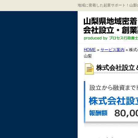
地域に密着した起業サポート！山梨
HOME
»
サービス案内
» 株
山梨
株式会社設立