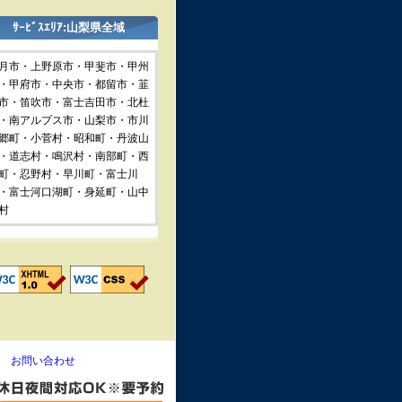
ｻｰﾋﾞｽｴﾘｱ:山梨県全域
月市・上野原市・甲斐市・甲州
・甲府市・中央市・都留市・韮
市・笛吹市・富士吉田市・北杜
・南アルプス市・山梨市・市川
郷町・小菅村・昭和町・丹波山
・道志村・鳴沢村・南部町・西
町・忍野村・早川町・富士川
・富士河口湖町・身延町・山中
村
お問い合わせ