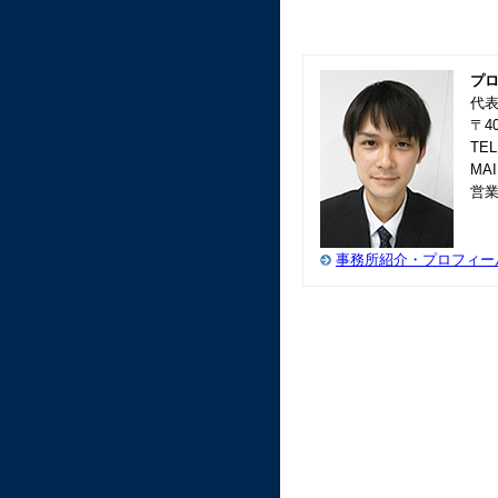
プ
代
〒4
TEL
MAI
営業
事務所紹介・プロフィー