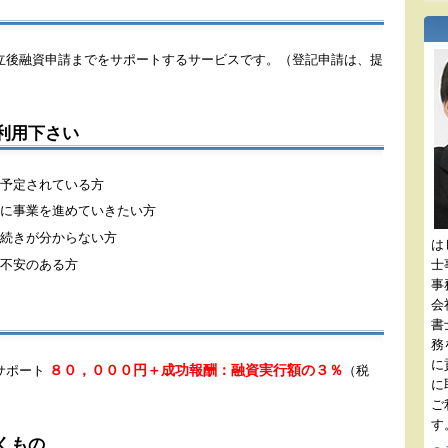
立後融資申請までをサポートするサービスです。（登記申請は、提
利用下さい
予定されている方
に事業を進めていきたい方
続きが分からない方
は
不安のある方
士
事
会
書
務
に
８０，０００円＋成功報酬：融資実行額の３％
サポート
（税
に
ご
す
くもの